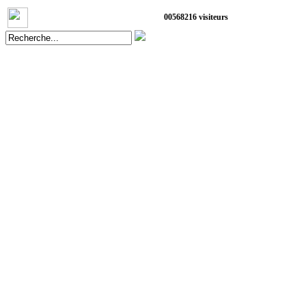
0
0
5
6
8
2
1
6
visiteurs